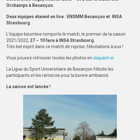
Orchamps
à Besançon.
SPORTS CO
Deux équipes étaient en lice :
ENSMM
Besançon et INSA
BESANÇON
Strasbourg
L’équipe bisontine remporte le match, le premier de la saison
DIJON
2021/2022,
27 – 10
face
à INSA Strasbourg.
Très bel esprit dans ce match de reprise, félicitations à eux !
SPORTS IND
Vous pouvez retrouver toutes les photos en
cliquant ici
.
BESANÇON
La Ligue du Sport Universitaire de Besançon félicite les
DIJON
participants et les remercie pour la bonne ambiance.
La saison est lancée !
COMMUNICATION
PALMARES
MAG DU SPORT-U
PHOTOTHÈQUE
BESANÇON