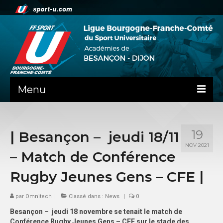
Menu
NEWS
19
| Besançon – jeudi 18/11
PRÉSENTATION
NOV 2021
– Match de Conférence
PEPS DIJON
Rugby Jeunes Gens – CFE |
ADMINISTRATIF
par
Omnitech
|
Classé dans :
News
|
0
BESANÇON
Besançon –
jeudi
18 novembre se tenait le match de
DIJON
Conférence Rugby Jeunes Gens – CFE sur le stade des