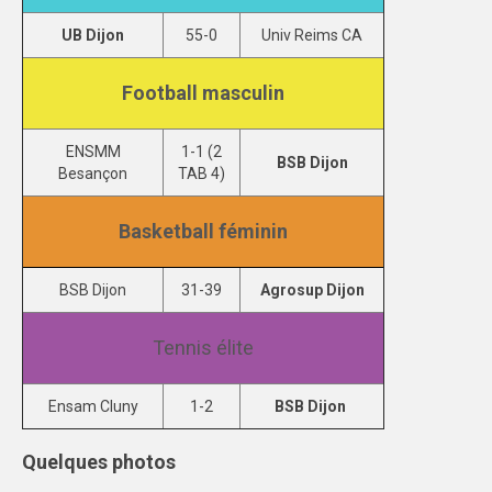
UB Dijon
55-0
Univ Reims CA
Football masculin
ENSMM
1-1 (2
BSB Dijon
Besançon
TAB 4)
Basketball féminin
BSB Dijon
31-39
Agrosup Dijon
Tennis élite
Ensam Cluny
1-2
BSB Dijon
Quelques photos