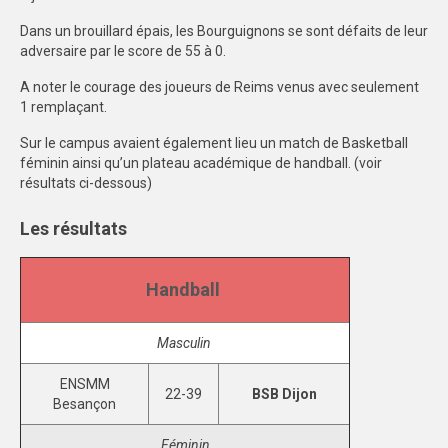
SPORTS CO
Dans un brouillard épais, les Bourguignons se sont défaits de leur
adversaire par le score de 55 à 0.
BESANÇON
A noter le courage des joueurs de Reims venus avec seulement
1 remplaçant.
DIJON
Sur le campus avaient également lieu un match de Basketball
SPORTS IND
féminin ainsi qu’un plateau académique de handball. (voir
résultats ci-dessous)
BESANÇON
Les résultats
DIJON
COMMUNICATION
Handball
PALMARES
Masculin
MAG DU SPORT-U
ENSMM
22-39
BSB Dijon
PHOTOTHÈQUE
Besançon
BESANÇON
Féminin