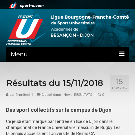
Menu
NEWS
15
Résultats du 15/11/2018
PRÉSENTATION
NOV 2018
PEPS DIJON
par
Omnitech
|
Classé dans :
News
,
RÉSULTATS
|
0
ADMINISTRATIF
Des sport collectifs sur le campus de Dijon
BESANÇON
Ce jeudi était marqué par l’entrée en lice de Dijon dans le
championnat de France Universitaire masculin de Rugby. Les
DIJON
Dijonnais accueillaient l’Université de Reims CA.