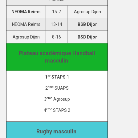
DIJON
NEOMA Reims
15-7
Agrosup Dijon
VIDÉOTHÈQUE
NEOMA Reims
13-14
BSB Dijon
LOGOTHÈQUE
Agrosup Dijon
8-16
BSB Dijon
AFFICHES
Plateau académique Handball
masculin
PARTENAIRES
er
1
STAPS 1
ème
2
SUAPS
ème
3
Agrosup
ème
4
STAPS 2
Rugby masculin