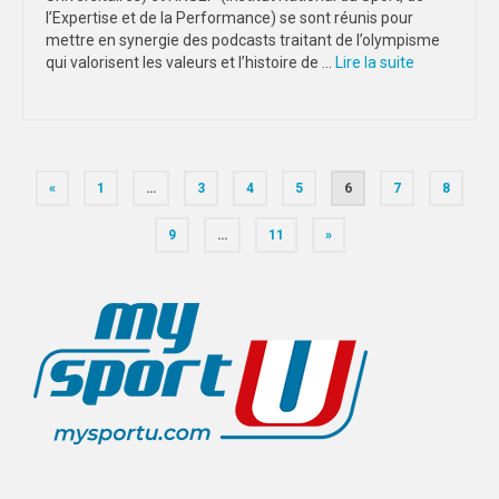
l’Expertise et de la Performance) se sont réunis pour
mettre en synergie des podcasts traitant de l’olympisme
qui valorisent les valeurs et l’histoire de …
Lire la suite­­
Pagination
«
1
…
3
4
5
6
7
8
des
9
…
11
»
publications