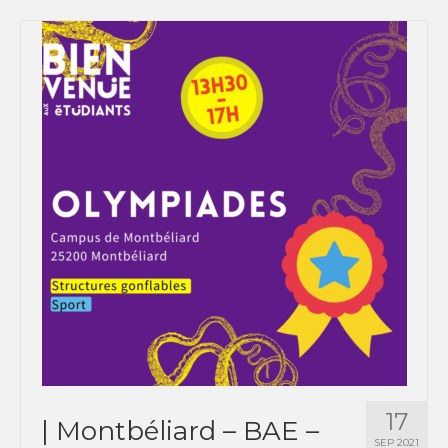
17
| Montbéliard – BAE –
SEP 2021