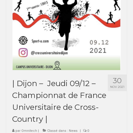
SPORTS CO
BESANÇON
DIJON
SPORTS IND
BESANÇON
DIJON
30
| Dijon – Jeudi 09/12 –
COMMUNICATION
NOV 2021
Championnat de France
PALMARES
Universitaire de Cross-
MAG DU SPORT-U
Country |
PHOTOTHÈQUE
BESANÇON
par
Omnitech
|
Classé dans :
News
|
0