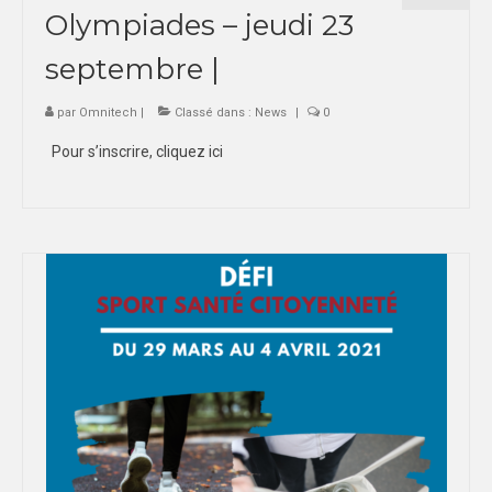
Olympiades – jeudi 23
septembre |
par
Omnitech
|
Classé dans :
News
|
0
Pour s’inscrire, cliquez ici