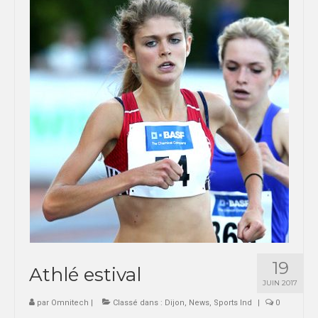
19
Athlé estival
JUIN 2017
par
Omnitech
|
Classé dans :
Dijon
,
News
,
Sports Ind
|
0