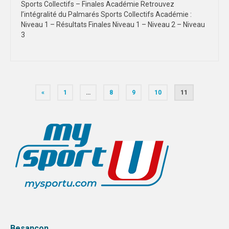
Sports Collectifs – Finales Académie Retrouvez
l’intégralité du Palmarés Sports Collectifs Académie :
Niveau 1 – Résultats Finales Niveau 1 – Niveau 2 – Niveau
3
Pagination
«
1
…
8
9
10
11
des
publications
Besançon