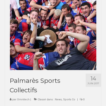
14
Palmarès Sports
JUIN 2017
Collectifs
par
Omnitech
|
Classé dans :
News
,
Sports Co
|
0