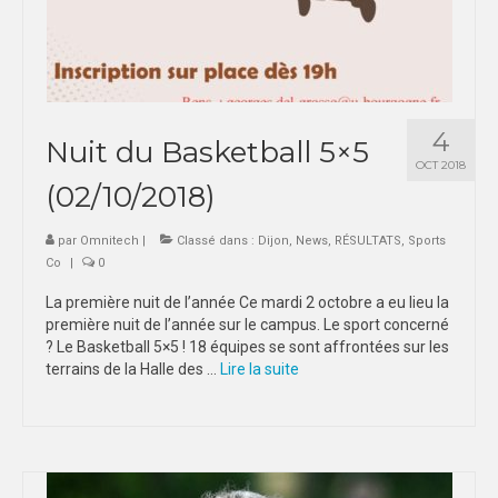
4
Nuit du Basketball 5×5
OCT 2018
(02/10/2018)
par
Omnitech
|
Classé dans :
Dijon
,
News
,
RÉSULTATS
,
Sports
Co
|
0
La première nuit de l’année Ce mardi 2 octobre a eu lieu la
première nuit de l’année sur le campus. Le sport concerné
? Le Basketball 5×5 ! 18 équipes se sont affrontées sur les
terrains de la Halle des …
Lire la suite­­