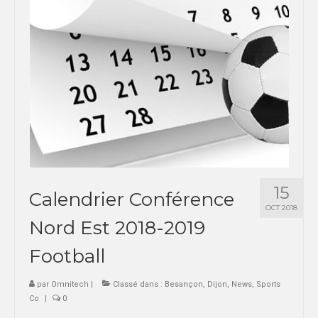
SPORTS CO
BESANÇON
DIJON
SPORTS IND
BESANÇON
DIJON
15
Calendrier Conférence
COMMUNICATION
OCT 2018
Nord Est 2018-2019
PALMARES
Football
MAG DU SPORT-U
PHOTOTHÈQUE
par
Omnitech
|
Classé dans :
Besançon
,
Dijon
,
News
,
Sports
Co
|
0
BESANÇON