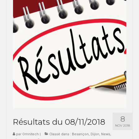
8
Résultats du 08/11/2018
NOV 2018
par
Omnitech
|
Classé dans :
Besançon
,
Dijon
,
News
,