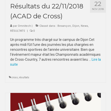
22
Résultats du 22/11/2018
NOV 2018
(ACAD de Cross)
par
Omnitech
|
Classé dans :
Besançon
,
Dijon
,
News
,
RÉSULTATS
|
0
Un programme très chargé sur le campus de Dijon Cet
après midi fût l’une des journées les plus chargées en
rencontres sportives de l’année universitaire. Bien que
l’événement majeur était les Championnats académiques
de Cross-Country, 7 autres rencontres avaient lieu …
Lire la
suite­­
cross
,
résultats