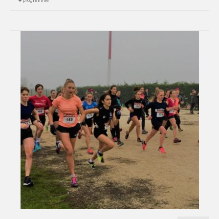
programme
DIJON
VIDÉOTHÈQUE
LOGOTHÈQUE
AFFICHES
PARTENAIRES