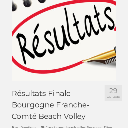
29
Résultats Finale
OCT 2018
Bourgogne Franche-
Comté Beach Volley
par
Omnitech
|
Classé dans :
beach volley
,
Besançon
,
Dijon
,