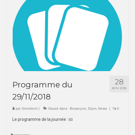
SPORTS CO
BESANÇON
DIJON
SPORTS IND
BESANÇON
DIJON
28
Programme du
COMMUNICATION
NOV 2018
29/11/2018
PALMARES
MAG DU SPORT-U
par
Omnitech
|
Classé dans :
Besançon
,
Dijon
,
News
|
0
Le programme de la journée : ici
PHOTOTHÈQUE
BESANÇON