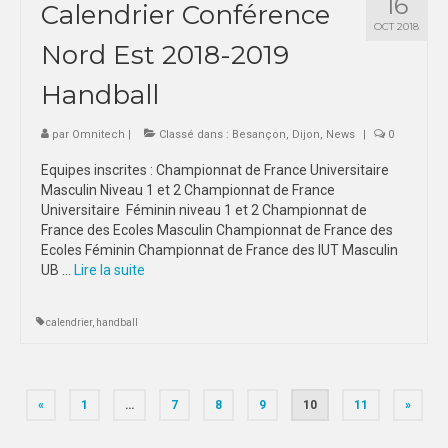
16
Calendrier Conférence
OCT 2018
Nord Est 2018-2019
Handball
par
Omnitech
|
Classé dans :
Besançon
,
Dijon
,
News
|
0
Equipes inscrites : Championnat de France Universitaire
Masculin Niveau 1 et 2 Championnat de France
Universitaire Féminin niveau 1 et 2 Championnat de
France des Ecoles Masculin Championnat de France des
Ecoles Féminin Championnat de France des IUT Masculin
UB …
Lire la suite­­
calendrier
,
handball
Pagination
«
1
…
7
8
9
10
11
»
des