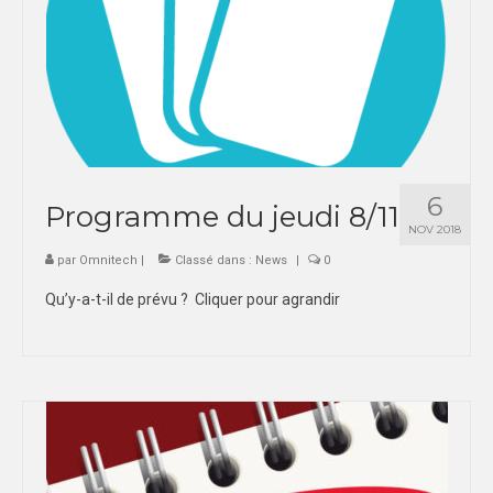
6
Programme du jeudi 8/11
NOV 2018
par
Omnitech
|
Classé dans :
News
|
0
Qu’y-a-t-il de prévu ? Cliquer pour agrandir