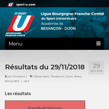
Menu
NEWS
29
Résultats du 29/11/2018
PRÉSENTATION
NOV 2018
PEPS DIJON
par
Omnitech
|
Classé dans :
Besançon
,
Dijon
,
News
,
RÉSULTATS
|
0
ADMINISTRATIF
Les résultats
BESANÇON
DIJON
Handball féminin