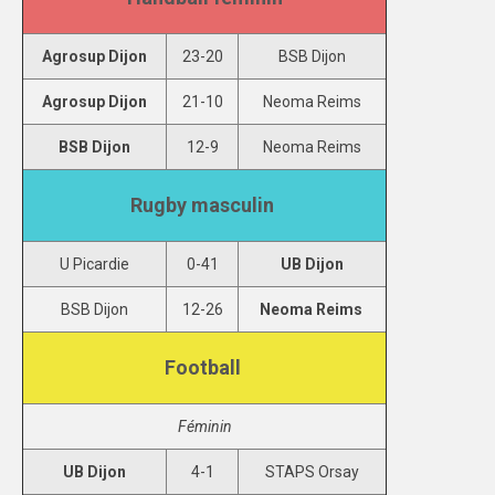
SPORTS CO
Agrosup Dijon
23-20
BSB Dijon
BESANÇON
Agrosup Dijon
21-10
Neoma Reims
DIJON
BSB Dijon
12-9
Neoma Reims
SPORTS IND
Rugby masculin
BESANÇON
DIJON
U Picardie
0-41
UB Dijon
COMMUNICATION
BSB Dijon
12-26
Neoma Reims
PALMARES
Football
MAG DU SPORT-U
Féminin
PHOTOTHÈQUE
UB Dijon
4-1
STAPS Orsay
BESANÇON