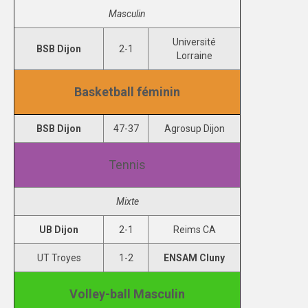
Masculin
DIJON
Université
BSB Dijon
2-1
VIDÉOTHÈQUE
Lorraine
LOGOTHÈQUE
Basketball féminin
AFFICHES
BSB Dijon
47-37
Agrosup Dijon
PARTENAIRES
Tennis
Mixte
UB Dijon
2-1
Reims CA
UT Troyes
1-2
ENSAM Cluny
Volley-ball Masculin