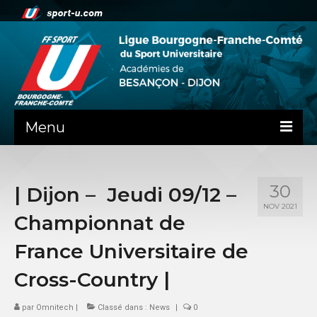
Menu
NEWS
30
| Dijon – Jeudi 09/12 –
PRÉSENTATION
NOV 2021
Championnat de
PEPS DIJON
France Universitaire de
ADMINISTRATIF
Cross-Country |
BESANÇON
par
Omnitech
|
Classé dans :
News
|
0
DIJON