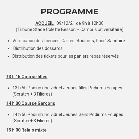
PROGRAMME
SPORTS CO
BESANÇON
ACCUEIL
: 09/12/21 de 9h à 12h00
(Tribune Stade Colette Besson – Campus universitaire)
DIJON
Vérification des licences, Cartes étudiants, Pass’ Sanitaire
SPORTS IND
Distribution des dossards
Distribution des tickets pour les paniers repas réservés
BESANÇON
DIJON
13 h 15 Course filles
COMMUNICATION
13 h 50 Podium Individuel Jeunes filles Podiums Equipes
(Scratch + 3 Filières)
PALMARES
14 h 00 Course Garçons
MAG DU SPORT-U
14 h 50 Podium Individuel Jeunes Gens Podiums Equipes
(Scratch + 3 Filières)
PHOTOTHÈQUE
15 h 00 Relais mixte
BESANÇON