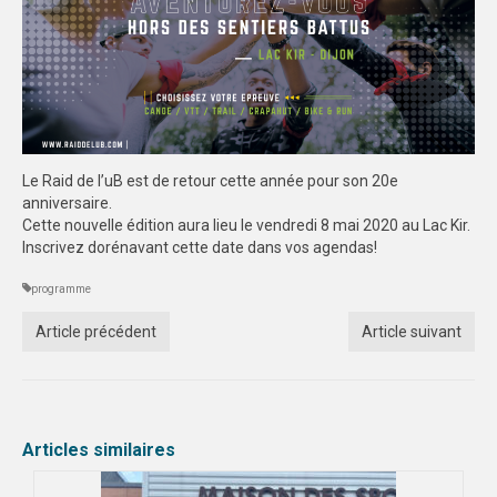
SPORTS CO
BESANÇON
DIJON
SPORTS IND
Le Raid de l’uB est de retour cette année pour son 20e
anniversaire.
BESANÇON
Cette nouvelle édition aura lieu le vendredi 8 mai 2020 au Lac Kir.
Inscrivez dorénavant cette date dans vos agendas!
DIJON
programme
COMMUNICATION
Article précédent
Article suivant
PALMARES
MAG DU SPORT-U
PHOTOTHÈQUE
Articles similaires
BESANÇON