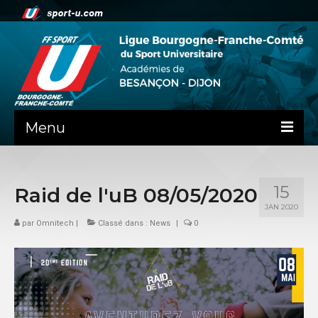
Menu
NEWS
15
Raid de l'uB 08/05/2020
PRÉSENTATION
JAN 2020
PEPS DIJON
par
Omnitech
|
Classé dans :
News
|
0
ADMINISTRATIF
BESANÇON
DIJON