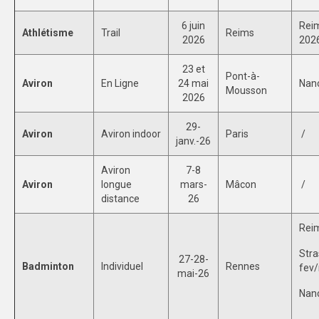
DIJON
6 juin
Rei
Athlétisme
Trail
Reims
2026
202
VIDÉOTHÈQUE
23 et
Pont-à-
LOGOTHÈQUE
Aviron
En Ligne
24 mai
Nanc
Mousson
2026
AFFICHES
29-
Aviron
Aviron indoor
Paris
/
PARTENAIRES
janv.-26
Aviron
7-8
Aviron
longue
mars-
Mâcon
/
distance
26
Rei
Str
27-28-
Badminton
Individuel
Rennes
fev
mai-26
Nan