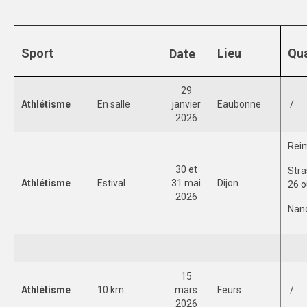
SPORTS CO
BESANÇON
Sport
Lieu
Qua
Date
DIJON
29
Athlétisme
En salle
janvier
Eaubonne
/
SPORTS IND
2026
BESANÇON
Reim
DIJON
30 et
Stra
Athlétisme
Estival
31 mai
Dijon
26 o
COMMUNICATION
2026
Nanc
PALMARES
MAG DU SPORT-U
PHOTOTHÈQUE
15
Athlétisme
10 km
mars
Feurs
/
BESANÇON
2026