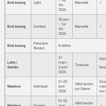
– 1er
Kick boxing
Light
Marseille
/
fév
2026
30 janv
– 1er
Kick boxing
Combat
Marseille
/
fév
2026
Pancrace
Kick boxing
A définir
Assaut
31
Dijo
Lutte /
mars –
Toulouse
Sambo
2 avril
Bes
2026
01-02
Stra
Villefranche
Natation
Individuel
avril
mar
sur Saone
2026
nov
01-02
Villefranche
Natation
Equipes
avril
/