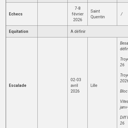
7-8
Saint
Echecs
février
/
Quentin
2026
Equitation
A définir
Besa
défin
Troy
26
Troy
02-03
202
Escalade
avril
Lille
2026
Bloc
Vite
janv
Diff
26