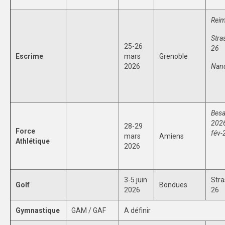
Reim
Stra
25-26
26
Escrime
mars
Grenoble
2026
Nanc
Besa
2026
28-29
Force
fév-
mars
Amiens
Athlétique
2026
3-5 juin
Stra
Golf
Bondues
2026
26
Gymnastique
GAM / GAF
A définir