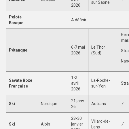
sur Saone
2026
Pelote
A définir
Basque
Reim
mars
6-7 mai
Le Thor
Pétanque
Stra
2026
(Sud)
Nanc
1-2
Savate Boxe
La-Roche-
avril
Stra
Française
sur-Yon
2026
21 janv.
Ski
Nordique
Autrans
/
26
28-30
Villard-de-
Ski
Alpin
janvier
/
Lans