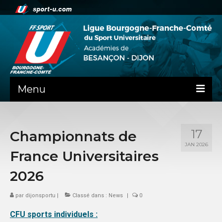
Menu
NEWS
17
Championnats de
PRÉSENTATION
JAN 2026
France Universitaires
PEPS DIJON
2026
ADMINISTRATIF
par
dijonsportu
|
Classé dans :
News
|
0
BESANÇON
CFU sports individuels :
DIJON