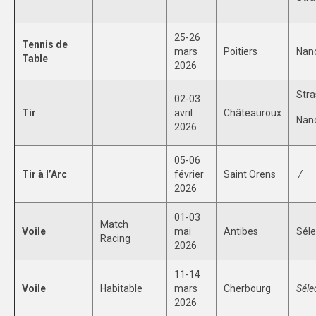
25-26
Tennis de
mars
Poitiers
Nanc
Table
2026
Stra
02-03
Tir
avril
Châteauroux
Nanc
2026
05-06
Tir à l’Arc
février
Saint Orens
/
2026
01-03
Match
Voile
mai
Antibes
Séle
Racing
2026
11-14
Voile
Habitable
mars
Cherbourg
Séle
2026