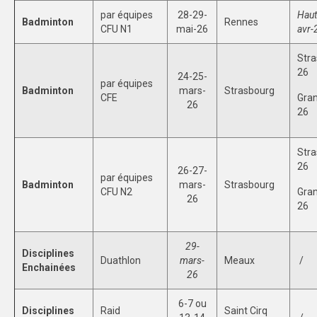
par équipes
28-29-
Hau
Badminton
Rennes
CFU N1
mai-26
avr-
Stra
26
24-25-
par équipes
Badminton
mars-
Strasbourg
CFE
Gran
26
26
Stra
26
26-27-
par équipes
Badminton
mars-
Strasbourg
CFU N2
Gran
26
26
29-
Disciplines
Duathlon
mars-
Meaux
/
Enchainées
26
6-7 ou
Disciplines
Raid
Saint Cirq