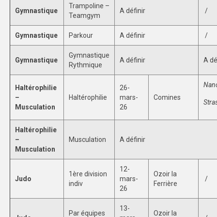
Trampoline –
Gymnastique
A définir
/
Teamgym
Gymnastique
Parkour
A définir
/
Gymnastique
Gymnastique
A définir
A dé
Rythmique
Nanc
Haltérophilie
26-
–
Haltérophilie
mars-
Comines
Stra
Musculation
26
Haltérophilie
–
Musculation
A définir
Musculation
12-
1ère division
Ozoir la
Judo
mars-
/
indiv
Ferrière
26
13-
Par équipes
Ozoir la