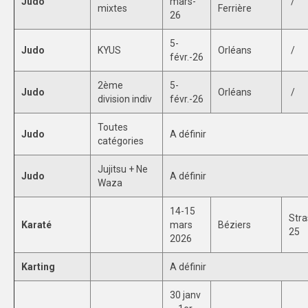
Judo
mars-
/
mixtes
Ferrière
26
5-
Judo
KYUS
Orléans
/
févr.-26
2ème
5-
Judo
Orléans
/
division indiv
févr.-26
Toutes
Judo
A définir
catégories
Jujitsu + Ne
Judo
A définir
Waza
14-15
Stra
Karaté
mars
Béziers
25
2026
Karting
A définir
30 janv