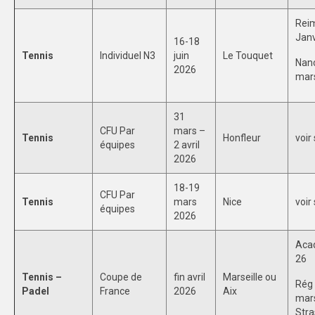
Rei
Janv
16-18
Tennis
Individuel N3
juin
Le Touquet
Nanc
2026
mar
31
CFU Par
mars –
Tennis
Honfleur
voir
équipes
2 avril
2026
18-19
CFU Par
Tennis
mars
Nice
voir
équipes
2026
Acad
26
Tennis –
Coupe de
fin avril
Marseille ou
Rég 
Padel
France
2026
Aix
mar
Stra