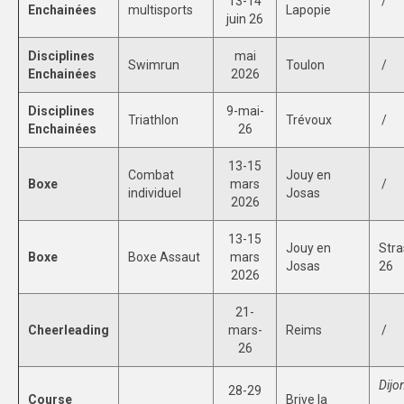
13-14
/
Enchainées
multisports
Lapopie
juin 26
Disciplines
mai
Swimrun
Toulon
/
Enchainées
2026
Disciplines
9-mai-
Triathlon
Trévoux
/
Enchainées
26
13-15
Combat
Jouy en
Boxe
mars
/
individuel
Josas
2026
13-15
Jouy en
Stra
Boxe
Boxe Assaut
mars
Josas
26
2026
21-
Cheerleading
mars-
Reims
/
26
Dijo
28-29
Course
Brive la