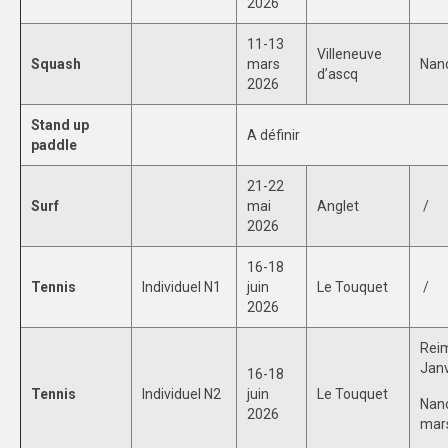
2026
11-13
Villeneuve
Squash
mars
Nanc
d’ascq
2026
Stand up
A définir
paddle
21-22
Surf
mai
Anglet
/
2026
16-18
Tennis
Individuel N1
juin
Le Touquet
/
2026
Rei
Janv
16-18
Tennis
Individuel N2
juin
Le Touquet
Nanc
2026
mar