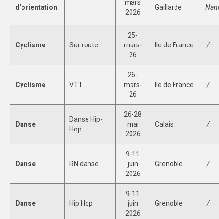
mars
d’orientation
Gaillarde
Nanc
2026
25-
Cyclisme
Sur route
mars-
Ile de France
/
26
26-
Cyclisme
VTT
mars-
Ile de France
/
26
26-28
Danse Hip-
Danse
mai
Calais
/
Hop
2026
9-11
Danse
RN danse
juin
Grenoble
/
2026
9-11
Danse
Hip Hop
juin
Grenoble
/
2026