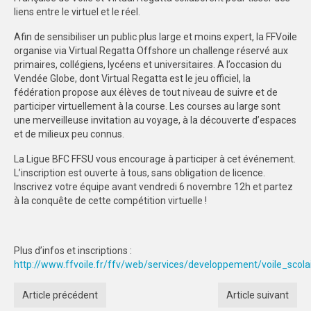
liens entre le virtuel et le réel.
SPORTS CO
Afin de sensibiliser un public plus large et moins expert, la FFVoile
BESANÇON
organise via Virtual Regatta Offshore un challenge réservé aux
primaires, collégiens, lycéens et universitaires. A l’occasion du
Vendée Globe, dont Virtual Regatta est le jeu officiel, la
DIJON
fédération propose aux élèves de tout niveau de suivre et de
participer virtuellement à la course. Les courses au large sont
SPORTS IND
une merveilleuse invitation au voyage, à la découverte d’espaces
et de milieux peu connus.
BESANÇON
La Ligue BFC FFSU vous encourage à participer à cet événement.
DIJON
L’inscription est ouverte à tous, sans obligation de licence.
Inscrivez votre équipe avant vendredi 6 novembre 12h et partez
COMMUNICATION
à la conquête de cette compétition virtuelle !
PALMARES
MAG DU SPORT-U
Plus d’infos et inscriptions :
http://www.ffvoile.fr/ffv/web/services/developpement/voile_scola
PHOTOTHÈQUE
Article précédent
Article suivant
BESANÇON