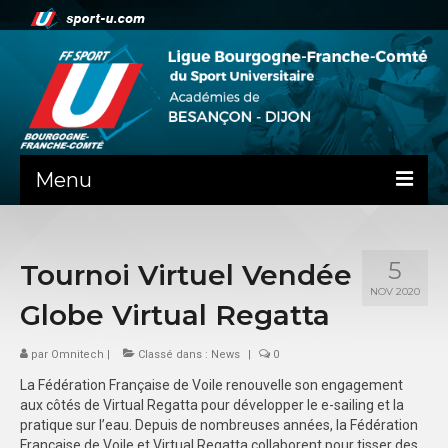
Menu
NEWS
5
Tournoi Virtuel Vendée
PRÉSENTATION
NOV 2020
Globe Virtual Regatta
PEPS DIJON
par
ADMINISTRATIF
Omnitech
|
Classé dans :
News
|
0
La Fédération Française de Voile renouvelle son engagement
BESANÇON
aux côtés de Virtual Regatta pour développer le e-sailing et la
pratique sur l’eau. Depuis de nombreuses années, la Fédération
DIJON
Française de Voile et Virtual Regatta collaborent pour tisser des