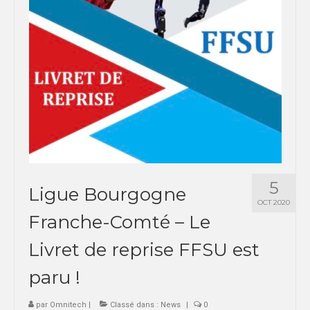
SPORTS CO
BESANÇON
DIJON
SPORTS IND
BESANÇON
DIJON
5
Ligue Bourgogne
COMMUNICATION
OCT 2020
Franche-Comté – Le
PALMARES
Livret de reprise FFSU est
MAG DU SPORT-U
paru !
PHOTOTHÈQUE
BESANÇON
par
Omnitech
|
Classé dans :
News
|
0