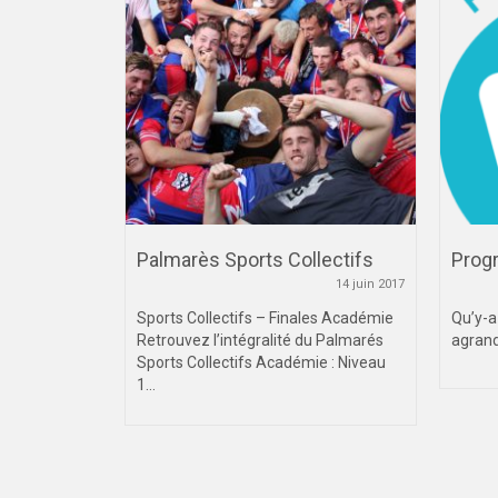
R RUN – La
Palmarès Sports Collectifs
Prog
fort |
14 juin 2017
12 mars 2022
Sports Collectifs – Finales Académie
Qu’y-a
Retrouvez l’intégralité du Palmarés
agrand
or run de 4.2
Sports Collectifs Académie : Niveau
Forges...
1...