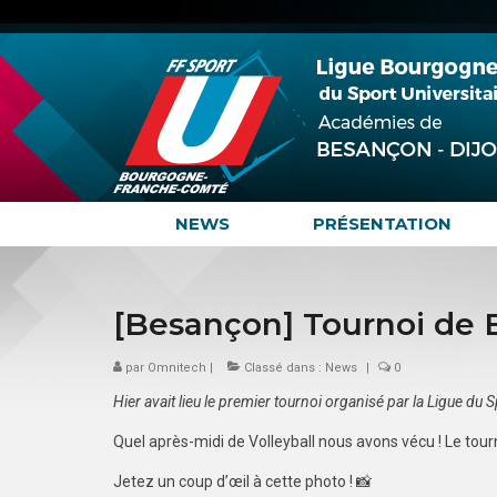
NEWS
PRÉSENTATION
[Besançon] Tournoi de 
par
Omnitech
|
Classé dans :
News
|
0
Hier avait lieu le premier tournoi organisé par la Ligue du
Quel après-midi de Volleyball nous avons vécu ! Le tour
Jetez un coup d’œil à cette photo ! 📸