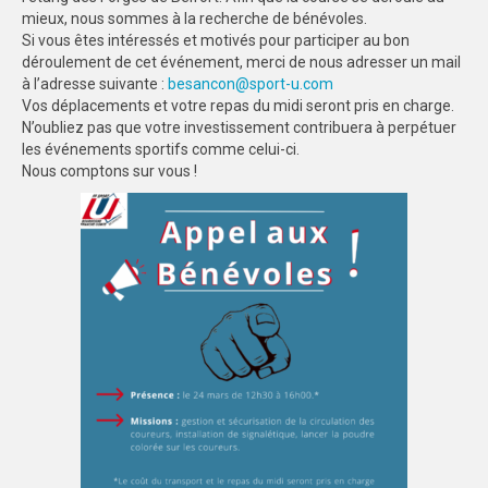
mieux, nous sommes à la recherche de bénévoles.
SPORTS CO
Si vous êtes intéressés et motivés pour participer au bon
déroulement de cet événement, merci de nous adresser un mail
BESANÇON
à l’adresse suivante :
besancon@sport-u.com
Vos déplacements et votre repas du midi seront pris en charge.
DIJON
N’oubliez pas que votre investissement contribuera à perpétuer
les événements sportifs comme celui-ci.
SPORTS IND
Nous comptons sur vous !
BESANÇON
DIJON
COMMUNICATION
PALMARES
MAG DU SPORT-U
PHOTOTHÈQUE
BESANÇON