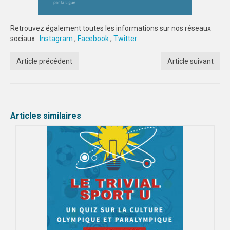
DIJON
Retrouvez également toutes les informations sur nos réseaux
sociaux :
Instagram
VIDÉOTHÈQUE
;
Facebook
;
Twitter
LOGOTHÈQUE
Article précédent
Article suivant
AFFICHES
PARTENAIRES
Articles similaires