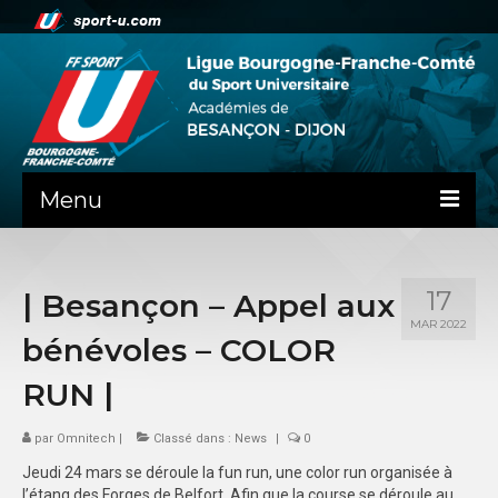
Menu
NEWS
17
| Besançon – Appel aux
PRÉSENTATION
MAR 2022
bénévoles – COLOR
PEPS DIJON
RUN |
ADMINISTRATIF
par
Omnitech
|
Classé dans :
News
|
0
BESANÇON
Jeudi 24 mars se déroule la fun run, une color run organisée à
DIJON
l’étang des Forges de Belfort. Afin que la course se déroule au