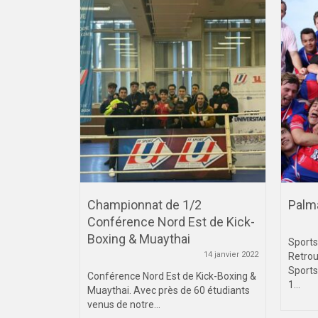
Championnat de 1/2
Palma
Conférence Nord Est de Kick-
7 mars 2025
Boxing & Muaythai
i 25, 26 et
Sports
14 janvier 2022
pionnat de...
Retrou
Sports
Conférence Nord Est de Kick-Boxing &
1...
Muaythai. Avec près de 60 étudiants
venus de notre...