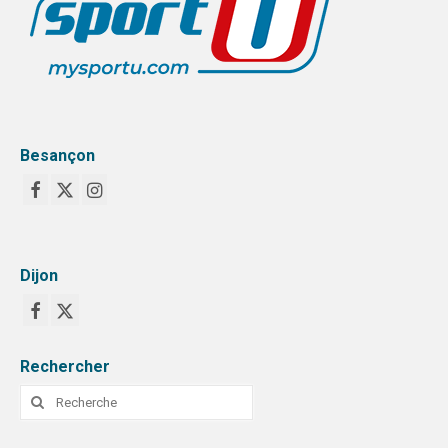
SPORTS CO
BESANÇON
DIJON
Besançon
SPORTS IND
BESANÇON
DIJON
Dijon
COMMUNICATION
PALMARES
MAG DU SPORT-U
Rechercher
Rechercher
PHOTOTHÈQUE
:
BESANÇON