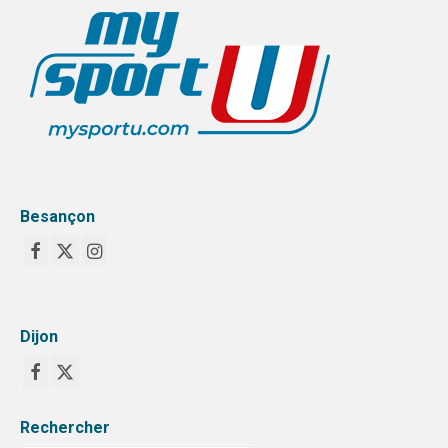
SPORTS CO
BESANÇON
DIJON
SPORTS IND
BESANÇON
Besançon
DIJON
COMMUNICATION
PALMARES
Dijon
MAG DU SPORT-U
PHOTOTHÈQUE
Rechercher
BESANÇON