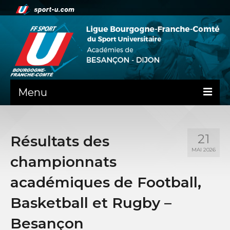
Menu
NEWS
21
Résultats des
PRÉSENTATION
MAI 2026
championnats
PEPS DIJON
académiques de Football,
ADMINISTRATIF
Basketball et Rugby –
BESANÇON
Besançon
DIJON