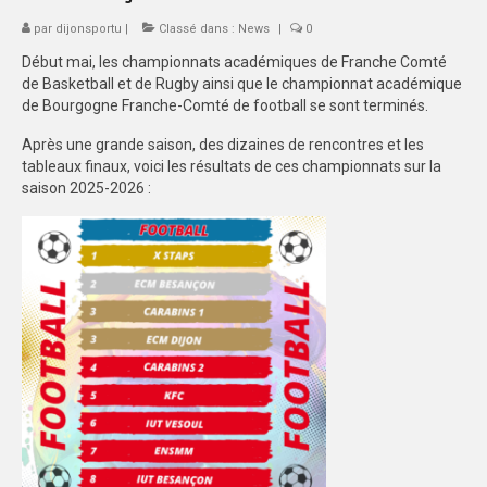
par
dijonsportu
|
Classé dans :
News
|
0
SPORTS CO
Début mai, les championnats académiques de Franche Comté
BESANÇON
de Basketball et de Rugby ainsi que le championnat académique
de Bourgogne Franche-Comté de football se sont terminés.
DIJON
Après une grande saison, des dizaines de rencontres et les
tableaux finaux, voici les résultats de ces championnats sur la
SPORTS IND
saison 2025-2026 :
BESANÇON
DIJON
COMMUNICATION
PALMARES
MAG DU SPORT-U
PHOTOTHÈQUE
BESANÇON