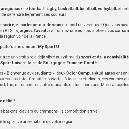
trarégionaux
de
football
,
rugby
,
basketball
,
handball
,
volleyball
, et m
t de défendre fièrement ses couleurs.
inscrire
, et
parler autour de vous
du sport universitaire ! Que vous soy
u en BTS,
rejoignez l’aventure
: formez une équipe, motivez vos camara
la région voir de la France !
 plateforme unique :
My Sport U
ntrée universitaire a déjà vibré au rythme du
sport et de la convivialité
u Sport Universitaire de Bourgogne-Franche-Comté
.
ées « Bienvenue aux étudiants », deux
Color Campus étudiantes
ont ani
eurs au total. Gratuites, ouvertes à tous les étudiants, ces courses on
ort, fun, et rencontres entre étudiants de tous horizons. Merci à tous le
e défis ?
os baskets, claviers ou crampons : la compétition arrive !
lité sportive universitaire de votre région.