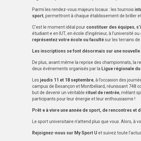
Parmi les rendez-vous majeurs locaux : les tournois
in
sport
, permettront à chaque établissement de briller e
C’est le moment idéal pour
constituer des équipes
,
s’
étudiant·e en IUT, en école d’ingénieur, à l’université o
représentez votre école ou faculté
sur les terrains de 
Les inscriptions se font désormais sur une nouvelle
De plus, avant même la reprise des championnats, la re
deux événements organisés par la
Ligue régionale d
Les
jeudis 11 et 18 septembre
, à l’occasion des journ
campus de Besançon et Montbéliard, réunissant 748 cour
but de devenir un véritable
rituel de rentrée
, mêlant sp
participants pour leur énergie et leur enthousiasme !
Prêt·e à vivre une année de sport, de rencontres et d
Le sport universitaire n’attend plus que vous. Alors, à v
Rejoignez-nous sur My Sport U
et suivez toute l’actua