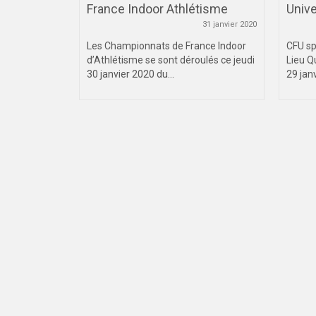
France Indoor Athlétisme
Unive
 décembre 2021
31 janvier 2020
ce
Les Championnats de France Indoor
CFU sp
untry,
d’Athlétisme se sont déroulés ce jeudi
Lieu Q
cembre 2021
30 janvier 2020 du...
29 janv