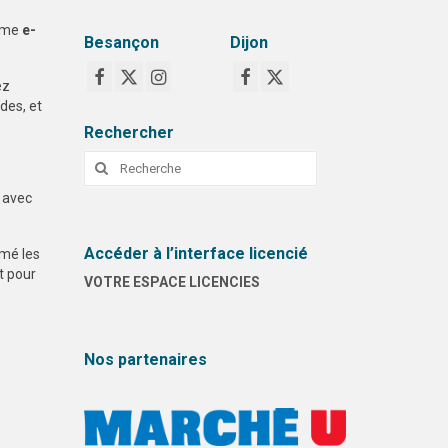
ême
e-
Besançon
Dijon
ez
des, et
Rechercher
Rechercher
:
avec
Accéder à l’interface licencié
mé les
t pour
VOTRE ESPACE LICENCIES
s
Nos partenaires