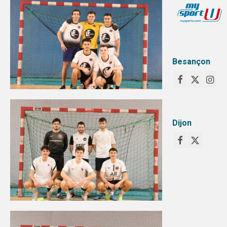
SPORTS CO
BESANÇON
DIJON
Besançon
SPORTS IND
BESANÇON
DIJON
Dijon
COMMUNICATION
PALMARES
MAG DU SPORT-U
PHOTOTHÈQUE
BESANÇON