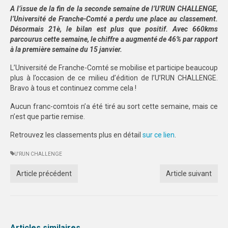
A l’issue de la fin de la seconde semaine de l’U’RUN CHALLENGE,
SPORTS CO
l’Université de Franche-Comté a perdu une place au classement.
Désormais 21è, le bilan est plus que positif. Avec 660kms
BESANÇON
parcourus cette semaine, le chiffre a augmenté de 46% par rapport
à la première semaine du 15 janvier.
DIJON
L’Université de Franche-Comté se mobilise et participe beaucoup
plus à l’occasion de ce milieu d’édition de l’U’RUN CHALLENGE.
SPORTS IND
Bravo à tous et continuez comme cela !
BESANÇON
Aucun franc-comtois n’a été tiré au sort cette semaine, mais ce
n’est que partie remise.
DIJON
Retrouvez les classements plus en détail
sur ce lien
.
COMMUNICATION
U'RUN CHALLENGE
PALMARES
Article précédent
Article suivant
MAG DU SPORT-U
PHOTOTHÈQUE
BESANÇON
Articles similaires