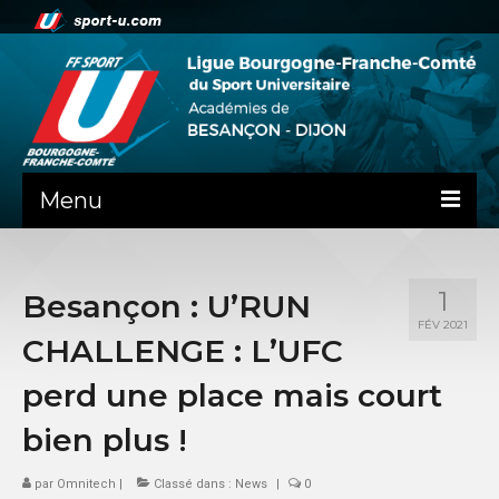
Menu
NEWS
1
Besançon : U’RUN
PRÉSENTATION
FÉV 2021
CHALLENGE : L’UFC
PEPS DIJON
perd une place mais court
ADMINISTRATIF
bien plus !
BESANÇON
par
Omnitech
|
Classé dans :
News
|
0
DIJON